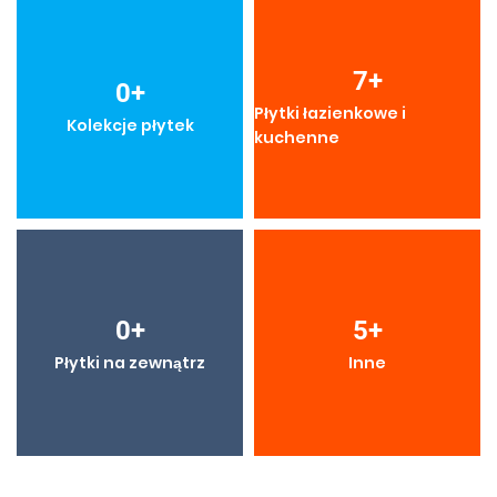
7
+
0
+
Płytki łazienkowe i
Kolekcje płytek
kuchenne
0
+
5
+
Płytki na zewnątrz
Inne