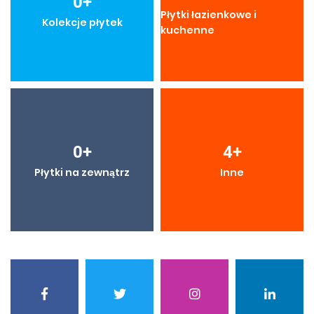
0
+
Płytki łazienkowe i
Kolekcje płytek
kuchenne
0
+
4
+
Płytki na zewnątrz
Inne