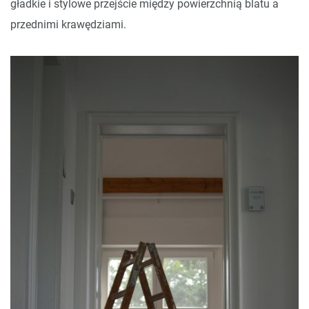
gładkie i stylowe przejście między powierzchnią blatu a
przednimi krawędziami.