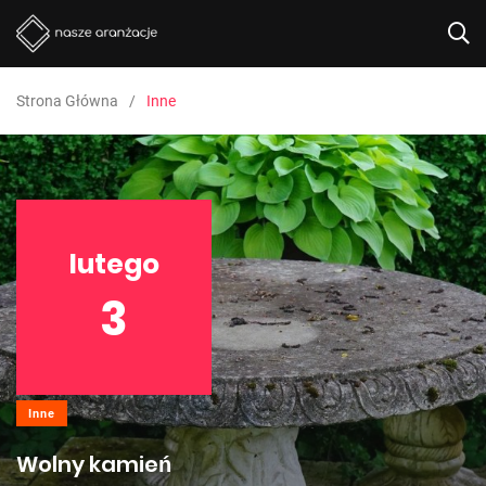
Strona Główna
Inne
lutego
3
Inne
Wolny kamień