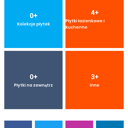
4
+
0
+
Płytki łazienkowe i
Kolekcje płytek
kuchenne
0
+
3
+
Płytki na zewnątrz
Inne